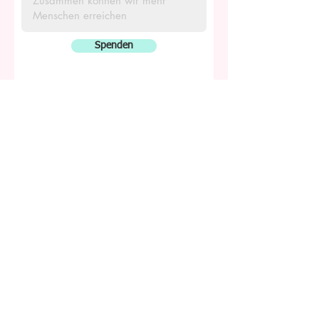
Spenden
Versand & Rücksendung
Service
FAQ
Folge mir auf Facebook
© 2021 Proudly created with
Wix.com